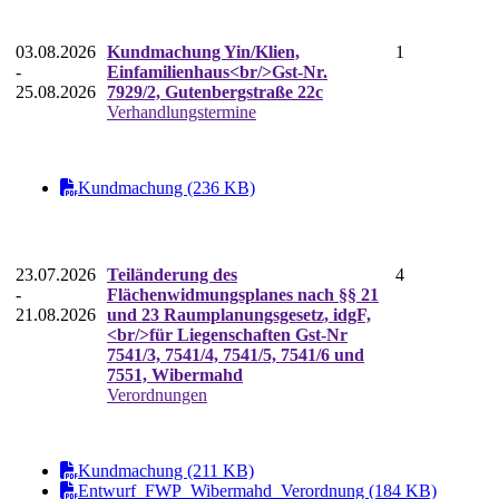
03.08.2026
Kundmachung Yin/Klien,
1
-
Einfamilienhaus<br/>Gst-Nr.
25.08.2026
7929/2, Gutenbergstraße 22c
Verhandlungstermine
Kundmachung (236 KB)
23.07.2026
Teiländerung des
4
-
Flächenwidmungsplanes nach §§ 21
21.08.2026
und 23 Raumplanungsgesetz, idgF,
<br/>für Liegenschaften Gst-Nr
7541/3, 7541/4, 7541/5, 7541/6 und
7551, Wibermahd
Verordnungen
Kundmachung (211 KB)
Entwurf_FWP_Wibermahd_Verordnung (184 KB)