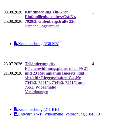
03.08.2026
Kundmachung Yin/Klien,
1
-
Einfamilienhaus<br/>Gst-Nr.
25.08.2026
7929/2, Gutenbergstraße 22c
Verhandlungstermine
Kundmachung (236 KB)
23.07.2026
Teiländerung des
4
-
Flächenwidmungsplanes nach §§ 21
21.08.2026
und 23 Raumplanungsgesetz, idgF,
<br/>für Liegenschaften Gst-Nr
7541/3, 7541/4, 7541/5, 7541/6 und
7551, Wibermahd
Verordnungen
Kundmachung (211 KB)
Entwurf_FWP_Wibermahd_Verordnung (184 KB)