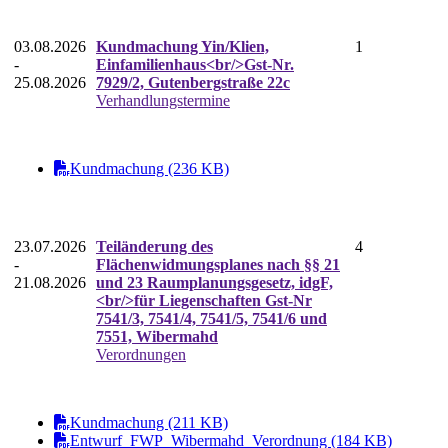
03.08.2026
Kundmachung Yin/Klien,
1
-
Einfamilienhaus<br/>Gst-Nr.
25.08.2026
7929/2, Gutenbergstraße 22c
Verhandlungstermine
Kundmachung (236 KB)
23.07.2026
Teiländerung des
4
-
Flächenwidmungsplanes nach §§ 21
21.08.2026
und 23 Raumplanungsgesetz, idgF,
<br/>für Liegenschaften Gst-Nr
7541/3, 7541/4, 7541/5, 7541/6 und
7551, Wibermahd
Verordnungen
Kundmachung (211 KB)
Entwurf_FWP_Wibermahd_Verordnung (184 KB)