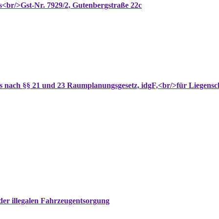
<br/>Gst-Nr. 7929/2, Gutenbergstraße 22c
nach §§ 21 und 23 Raumplanungsgesetz, idgF,<br/>für Liegenscha
er illegalen Fahrzeugentsorgung