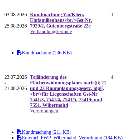
03.08.2026
Kundmachung Yin/Klien,
1
-
Einfamilienhaus<br/>Gst-Nr.
25.08.2026
7929/2, Gutenbergstraße 22c
Verhandlungstermine
Kundmachung (236 KB)
23.07.2026
Teiländerung des
4
-
Flächenwidmungsplanes nach §§ 21
21.08.2026
und 23 Raumplanungsgesetz, idgF,
<br/>für Liegenschaften Gst-Nr
7541/3, 7541/4, 7541/5, 7541/6 und
7551, Wibermahd
Verordnungen
Kundmachung (211 KB)
Entwurf_FWP_Wibermahd_Verordnung (184 KB)