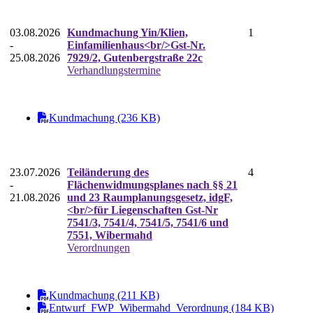
03.08.2026
Kundmachung Yin/Klien,
1
-
Einfamilienhaus<br/>Gst-Nr.
25.08.2026
7929/2, Gutenbergstraße 22c
Verhandlungstermine
Kundmachung (236 KB)
23.07.2026
Teiländerung des
4
-
Flächenwidmungsplanes nach §§ 21
21.08.2026
und 23 Raumplanungsgesetz, idgF,
<br/>für Liegenschaften Gst-Nr
7541/3, 7541/4, 7541/5, 7541/6 und
7551, Wibermahd
Verordnungen
Kundmachung (211 KB)
Entwurf_FWP_Wibermahd_Verordnung (184 KB)