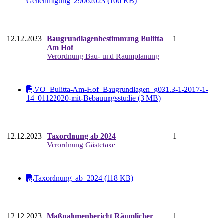
Genehmigung_29062023 (106 KB)
12.12.2023
Baugrundlagenbestimmung Bulitta
1
Am Hof
Verordnung Bau- und Raumplanung
VO_Bulitta-Am-Hof_Baugrundlagen_g031.3-1-2017-1-
14_01122020-mit-Bebauungsstudie (3 MB)
12.12.2023
Taxordnung ab 2024
1
Verordnung Gästetaxe
Taxordnung_ab_2024 (118 KB)
12.12.2023
Maßnahmenbericht Räumlicher
1